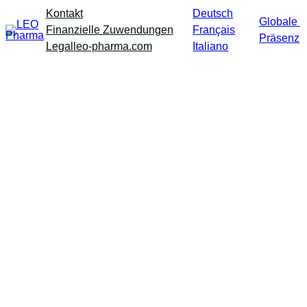
Skip
Kontakt
Deutsch
Globale
to
Finanzielle Zuwendungen
Français
Präsenz
content
Legal
leo-pharma.com
Italiano