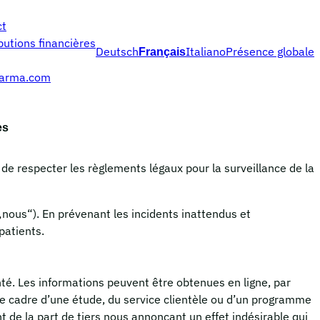
ct
butions financières
Deutsch
Italiano
Présence globale
Français
harma.com
es
de respecter les règlements légaux pour la surveillance de la
nous“). En prévenant les incidents inattendus et
patients.
nté. Les informations peuvent être obtenues en ligne, par
le cadre d’une étude, du service clientèle ou d’un programme
 de la part de tiers nous annonçant un effet indésirable qui