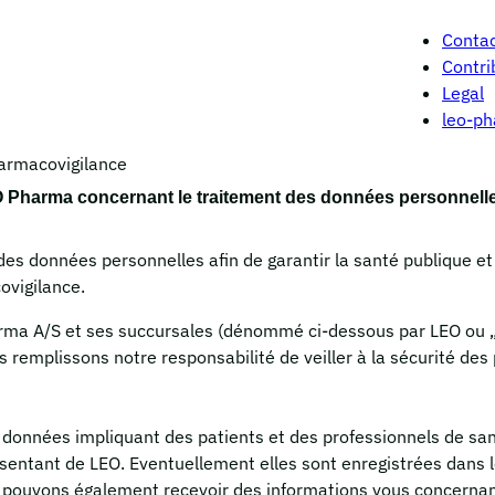
Conta
Contri
Legal
leo-p
armacovigilance
 Pharma concernant le traitement des données personnell
es données personnelles afin de garantir la santé publique et 
ovigilance.
harma A/S et ses succursales (dénommé ci-dessous par LEO ou „
us remplissons notre responsabilité de veiller à la sécurité des 
de données impliquant des patients et des professionnels de sa
résentant de LEO. Eventuellement elles sont enregistrées dans 
s pouvons également recevoir des informations vous concernant